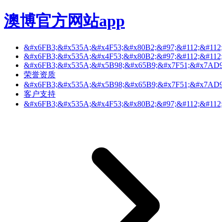
澳博官方网站app
&#x6FB3;&#x535A;&#x4F53;&#x80B2;&#97;&#112;&#112
&#x6FB3;&#x535A;&#x4F53;&#x80B2;&#97;&#112;&#112
&#x6FB3;&#x535A;&#x5B98;&#x65B9;&#x7F51;&#x7AD9;
荣誉资质
&#x6FB3;&#x535A;&#x5B98;&#x65B9;&#x7F51;&#x7AD9;
客户支持
&#x6FB3;&#x535A;&#x4F53;&#x80B2;&#97;&#112;&#112