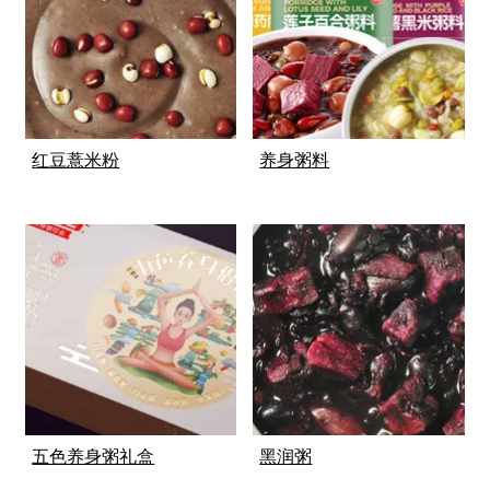
红豆薏米粉
养身粥料
五色养身粥礼盒
黑润粥