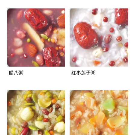
腊八粥
红枣莲子粥