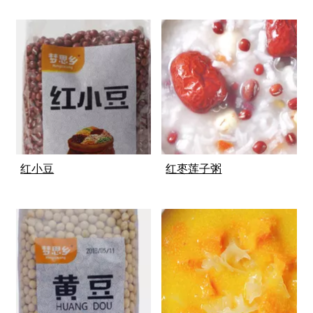
红小豆
红枣莲子粥