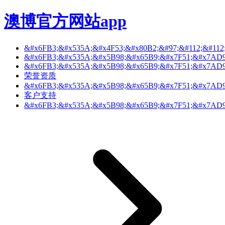
澳博官方网站app
&#x6FB3;&#x535A;&#x4F53;&#x80B2;&#97;&#112;&#112
&#x6FB3;&#x535A;&#x5B98;&#x65B9;&#x7F51;&#x7AD9;
&#x6FB3;&#x535A;&#x5B98;&#x65B9;&#x7F51;&#x7AD9;
荣誉资质
&#x6FB3;&#x535A;&#x5B98;&#x65B9;&#x7F51;&#x7AD9;
客户支持
&#x6FB3;&#x535A;&#x5B98;&#x65B9;&#x7F51;&#x7AD9;