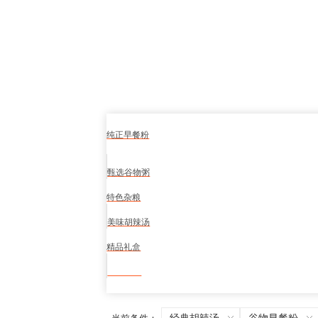
纯正早餐粉
甄选谷物粥
特色杂粮
美味胡辣汤
精品礼盒
食品安全