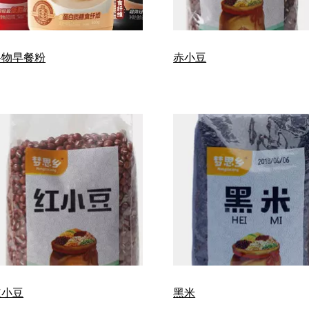
谷物早餐粉
赤小豆
红小豆
黑米