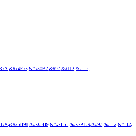
35A;&#x4F53;&#x80B2;&#97;&#112;&#112;
35A;&#x5B98;&#x65B9;&#x7F51;&#x7AD9;&#97;&#112;&#112;