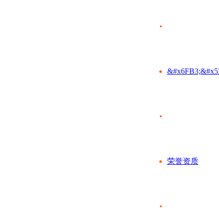
&#x6FB3;&#x5
荣誉资质