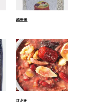
荞麦米
红润粥