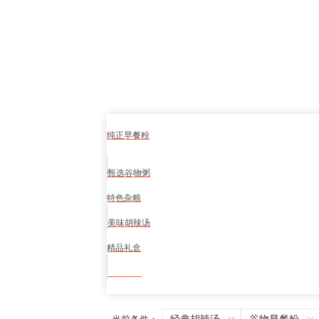
纯正早餐粉
甄选谷物粥
特色杂粮
美味胡辣汤
精品礼盒
食品安全