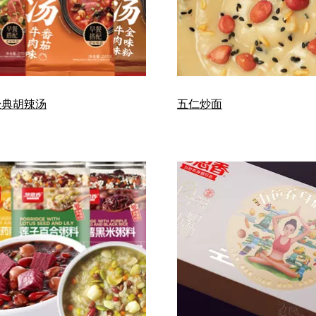
经典胡辣汤
五仁炒面