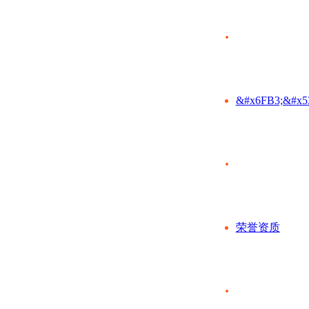
&#x6FB3;&#x5
荣誉资质