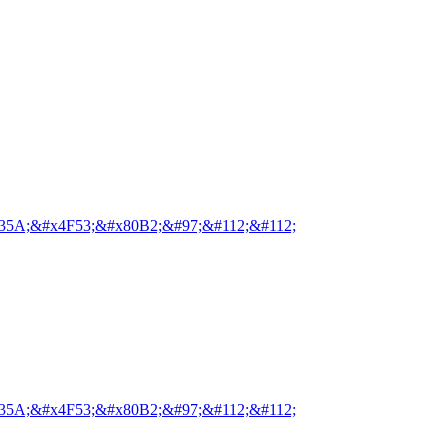
35A;&#x4F53;&#x80B2;&#97;&#112;&#112;
35A;&#x4F53;&#x80B2;&#97;&#112;&#112;