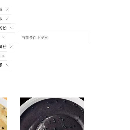
粮
粮
餐粉
餐粉
汤