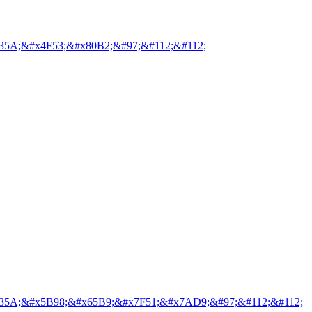
35A;&#x4F53;&#x80B2;&#97;&#112;&#112;
35A;&#x5B98;&#x65B9;&#x7F51;&#x7AD9;&#97;&#112;&#112;