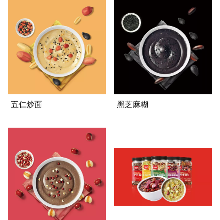
五仁炒面
黑芝麻糊