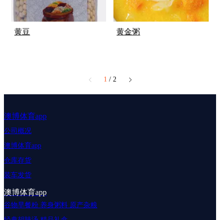
黄豆
黄金粥
1
/ 2
澳博体育app
公司概况
澳博体育app
仓库存货
装车发货
澳博体育app
谷物早餐粉
养身粥料
原产杂粮
经典胡辣汤
精品礼盒