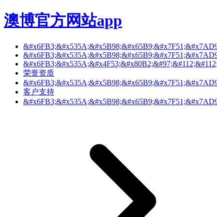
澳博官方网站app
&#x6FB3;&#x535A;&#x5B98;&#x65B9;&#x7F51;&#x7AD9;
&#x6FB3;&#x535A;&#x5B98;&#x65B9;&#x7F51;&#x7AD9;
&#x6FB3;&#x535A;&#x4F53;&#x80B2;&#97;&#112;&#112
荣誉资质
&#x6FB3;&#x535A;&#x5B98;&#x65B9;&#x7F51;&#x7AD9;
客户支持
&#x6FB3;&#x535A;&#x5B98;&#x65B9;&#x7F51;&#x7AD9;