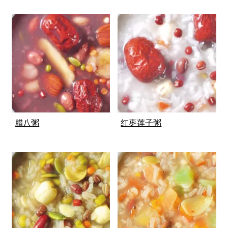
腊八粥
红枣莲子粥