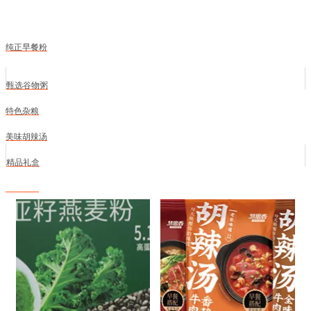
纯正早餐粉
甄选谷物粥
特色杂粮
美味胡辣汤
精品礼盒
食品安全