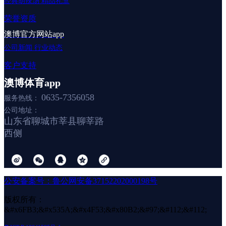
经典胡辣汤
精品礼盒
荣誉资质
澳博官方网站app
公司新闻
行业动态
客户支持
澳博体育app
0635-7356058
服务热线：
公司地址：
山东省聊城市莘县聊莘路
西侧
公安备案号：鲁公网安备37152202000198号
版权所有：
&#x6FB3;&#x535A;&#x4F53;&#x80B2;&#97;&#112;&#112;