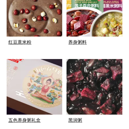
红豆薏米粉
养身粥料
五色养身粥礼盒
黑润粥