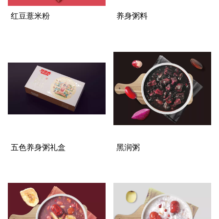
红豆薏米粉
养身粥料
五色养身粥礼盒
黑润粥