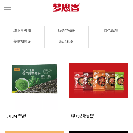
澳博官方网站app
澳博体育app
纯正早餐粉
甄选谷物粥
特色杂粮
澳博官方网站app
美味胡辣汤
精品礼盒
食品安全
澳博体育app
荣誉资质
澳博体育app
客户支持
澳博体育app
OEM产品
经典胡辣汤