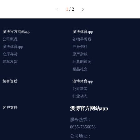
1
/ 2
澳博官方网站app
澳博体育app
公司概况
澳博体育app
仓库存货
装车发货
精品礼盒
荣誉资质
澳博体育app
行业动态
客户支持
澳博官方网站app
0635-7356058
公司地址：