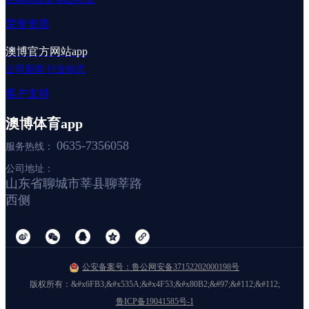
荣誉资质
澳博官方网站app
公司新闻
行业动态
客户支持
澳博体育app
0635-7356058
服务热线：
公司地址：
山东省聊城市莘县聊莘路
西侧
公安备案号：鲁公网安备37152202000198号
版权所有：&#x6FB3;&#x535A;&#x4F53;&#x80B2;&#97;&#112;&#112;
鲁ICP备19041585号-1