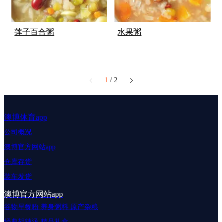
莲子百合粥
水果粥
1
/ 2
澳博体育app
公司概况
澳博官方网站app
仓库存货
装车发货
澳博官方网站app
谷物早餐粉
养身粥料
原产杂粮
经典胡辣汤
精品礼盒