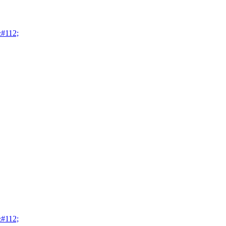
#112;
#112;