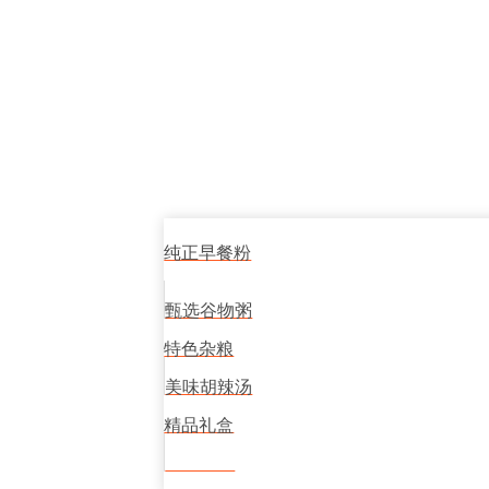
纯正早餐粉
甄选谷物粥
特色杂粮
美味胡辣汤
精品礼盒
食品安全