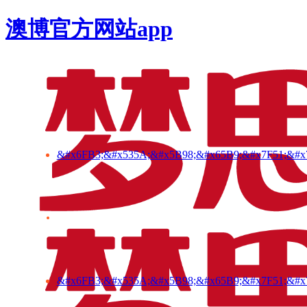
澳博官方网站app
&#x6FB3;&#x535A;&#x5B98;&#x65B9;&#x7F51;&#x
&#x6FB3;&#x535A;&#x5B98;&#x65B9;&#x7F51;&#x