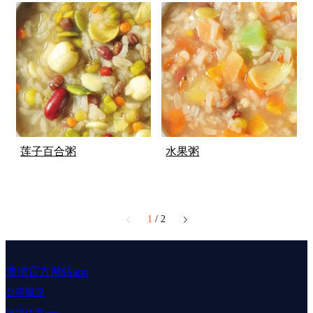
莲子百合粥
水果粥
1
/ 2
澳博官方网站app
公司概况