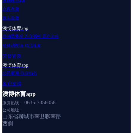
澳博体育app
仓库存货
装车发货
澳博体育app
谷物早餐粉
养身粥料
原产杂粮
经典胡辣汤
精品礼盒
荣誉资质
澳博体育app
公司新闻
行业动态
客户支持
澳博体育app
0635-7356058
服务热线：
公司地址：
山东省聊城市莘县聊莘路
西侧