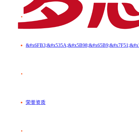
&#x6FB3;&#x535A;&#x5B98;&#x65B9;&#x7F51;&#x
荣誉资质