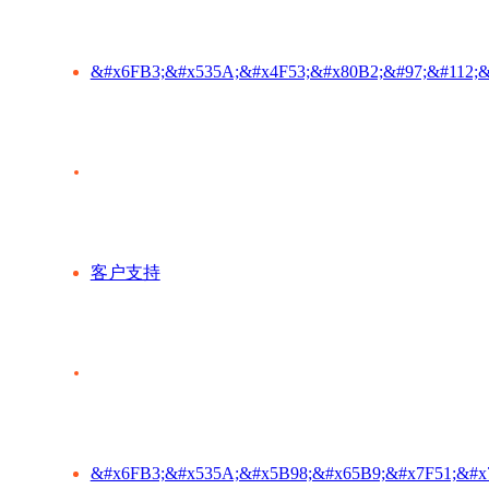
&#x6FB3;&#x535A;&#x4F53;&#x80B2;&#97;&#112;&
客户支持
&#x6FB3;&#x535A;&#x5B98;&#x65B9;&#x7F51;&#x