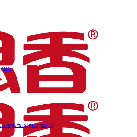
#112;
7AD9;&#97;&#112;&#112;