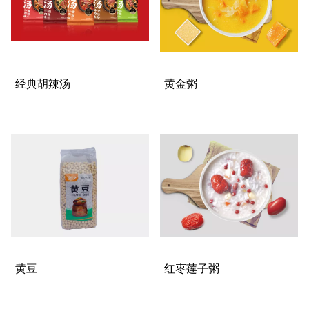
经典胡辣汤
黄金粥
黄豆
红枣莲子粥