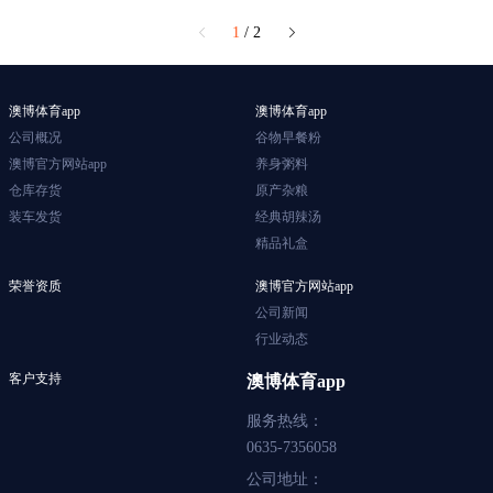
1
/ 2
澳博体育app
澳博体育app
公司概况
澳博官方网站app
仓库存货
装车发货
精品礼盒
荣誉资质
澳博官方网站app
行业动态
客户支持
澳博体育app
0635-7356058
公司地址：