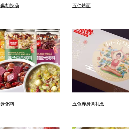
经典胡辣汤
五仁炒面
养身粥料
五色养身粥礼盒