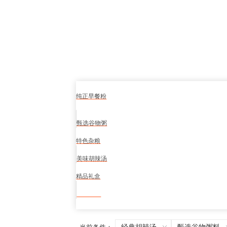
纯正早餐粉
甄选谷物粥
特色杂粮
美味胡辣汤
精品礼盒
食品安全