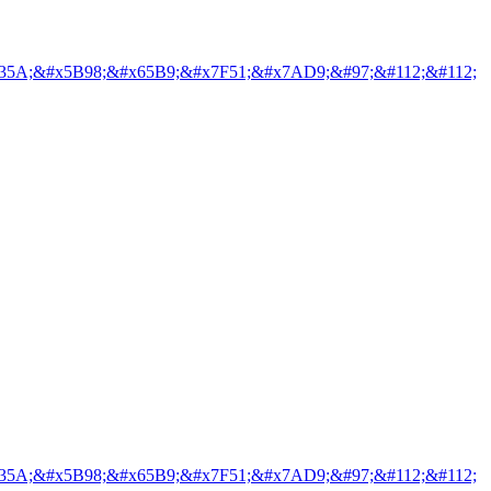
35A;&#x5B98;&#x65B9;&#x7F51;&#x7AD9;&#97;&#112;&#112;
35A;&#x5B98;&#x65B9;&#x7F51;&#x7AD9;&#97;&#112;&#112;