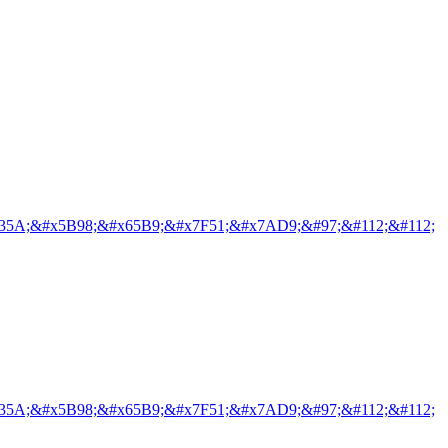
35A;&#x5B98;&#x65B9;&#x7F51;&#x7AD9;&#97;&#112;&#112;
35A;&#x5B98;&#x65B9;&#x7F51;&#x7AD9;&#97;&#112;&#112;