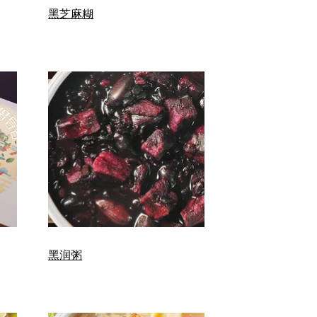
黑芝麻糊
黑润粥