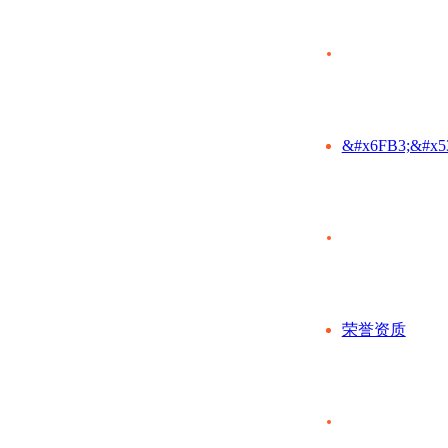
&#x6FB3;&#x5
荣誉资质