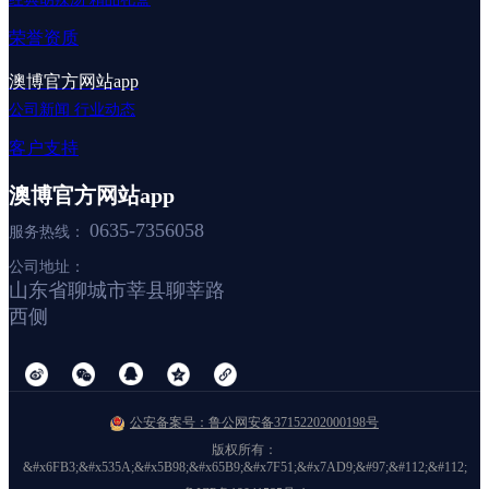
荣誉资质
澳博官方网站app
公司新闻
行业动态
客户支持
澳博官方网站app
0635-7356058
服务热线：
公司地址：
山东省聊城市莘县聊莘路
西侧
公安备案号：鲁公网安备37152202000198号
版权所有：
&#x6FB3;&#x535A;&#x5B98;&#x65B9;&#x7F51;&#x7AD9;&#97;&#112;&#112;