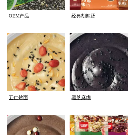
OEM产品
经典胡辣汤
五仁炒面
黑芝麻糊