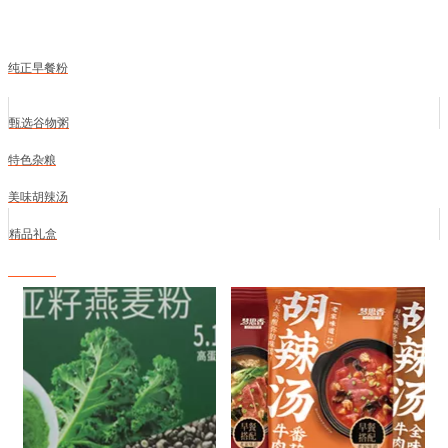
纯正早餐粉
甄选谷物粥
特色杂粮
美味胡辣汤
精品礼盒
食品安全