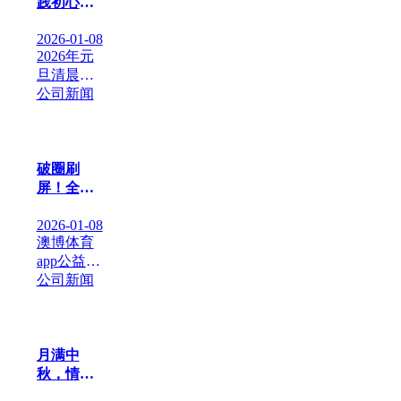
践初心，
洪涛勇士
2026-01-08
元旦启
2026年元
程，奔赴
旦清晨，
韶山追寻
寒风凛
公司新闻
红色足
冽，澳博
迹！
官方网站
app门前却
暖意涌
破圈刷
动。公司
屏！全民
员工自发
健康行动
2026-01-08
排成两
掀起"谷物
澳博体育
列，用热
膳食革命"
app公益活
烈的掌声
动获山东
公司新闻
与真挚的
卫视、头
目光，欢
条、新浪
送任洪涛
等数十家
同学踏
主流媒体
月满中
上"千里单
聚焦，人
秋，情暖
骑赴韶
民网、光
人心——
山"的壮丽