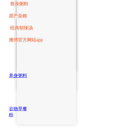
养身粥料
原产杂粮
经典胡辣汤
养身粥料
澳博官方网站app
进一步了解
公司新闻
澳博官方网站app
养身粥料
行业动态
谷物早餐
粉
职位发布