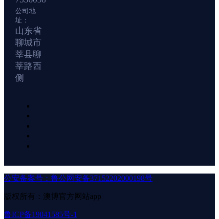
公司地
址：
山东省
聊城市
莘县聊
莘路西
侧
公安备案号：鲁公网安备37152202000198号
版权所有：澳博官方网站app
鲁ICP备19041585号-1