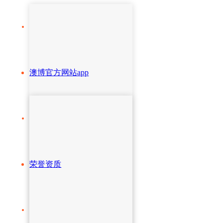
澳博官方网站
澳博官方网站app
app
澳博官方网站
About Us
荣誉资质
app
澳博官方网站app，位于山
东莘县城北工业园区，公
司始创于1995年，迄今已
经三十年。