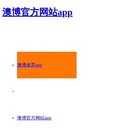
澳博官方网站app
澳博体育app
澳博官方网站app