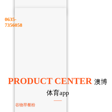
装车发货
原产杂粮
务，用户满意始终是我们
0635-
7356058
澳博体育app
永恒的追求
。
经典胡辣汤
Contact Us
澳博官方网站app真诚期待
PRODUCT CENTER
澳博
您的咨询，期待与您共创
谷物代餐粉
进一步了解
辉煌！
体育app
——
谷物早餐粉