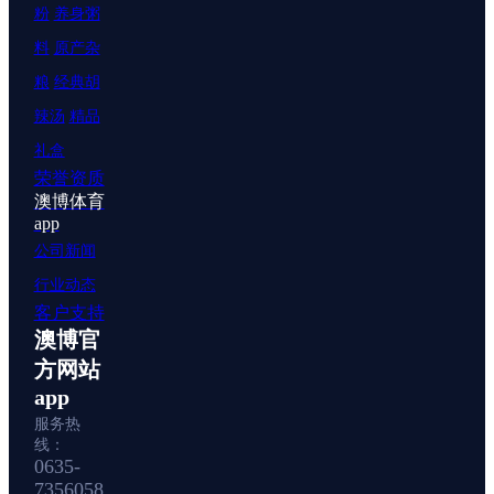
粉
养身粥
料
原产杂
粮
经典胡
辣汤
精品
礼盒
荣誉资质
澳博体育
app
公司新闻
行业动态
客户支持
澳博官
方网站
app
服务热
线：
0635-
7356058