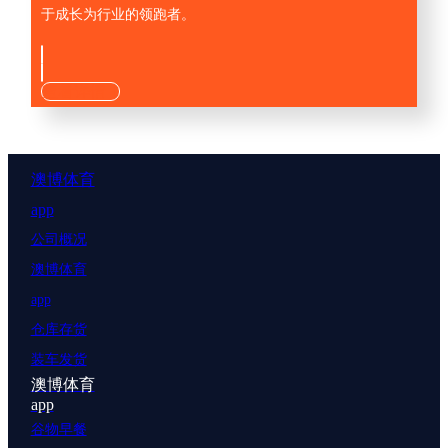
于成长为行业的领跑者。
查看详情 +
澳博体育
app
公司概况
澳博体育
app
仓库存货
装车发货
澳博体育
app
谷物早餐