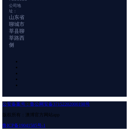
公司地
址：
山东省
聊城市
莘县聊
莘路西
侧
公安备案号：鲁公网安备37152202000198号
版权所有：澳博官方网站app
鲁ICP备19041585号-1