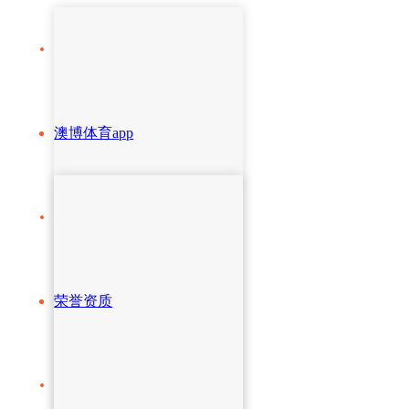
澳博体育app
澳博体育app
About Us
澳博体育app
澳博官方网站app，位于山
东莘县城北工业园区，公
荣誉资质
司始创于1995年，迄今已
经三十年。
Product Center