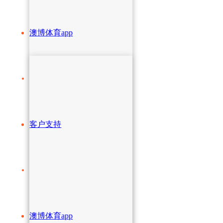
我们秉承"营养一餐、健康
一天"的理念，致力于粥
汤、 杂粮产品的研发、生
进一步了解
澳博体育app
产及销售。
公司概况
澳博体育app
进一步了解
澳博体育app
客户支持
News
仓库存货
优质的品质，完善的服
澳博体育app