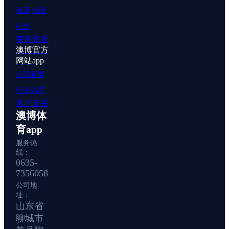
辣汤
精品
礼盒
荣誉资质
澳博官方
网站app
公司新闻
行业动态
客户支持
澳博体
育app
服务热
线：
0635-
7356058
公司地
址：
山东省
聊城市