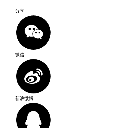
分享
微信
新浪微博