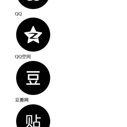
QQ
QQ空间
豆瓣网