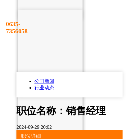
装车发货
优质的品质，完善的服
原产杂粮
0635-
7356058
澳博官方网站
务，用户满意始终是我们
app
经典胡辣汤
永恒的追求
。
公司新闻
行业动态
Contact Us
谷物代餐粉
职位名称：销售经理
澳博体育app真诚期待您的
2024-09-29 20:02
咨询，期待与您共创辉
职位详细
进一步了解
煌！