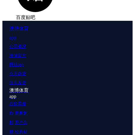
百度贴吧
澳博体育
app
公司概况
澳博官方
网站app
仓库存货
装车发货
澳博体育
app
谷物早餐
粉
养身粥
料
原产杂
粮
经典胡