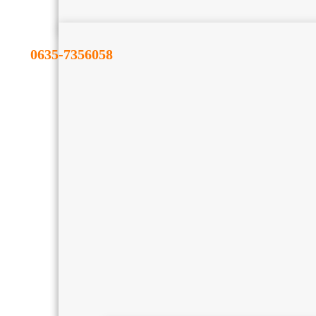
原产杂粮
装车发货
0635-7356058
澳博官方网站app
经典胡辣汤
进一步了解
Contact Us
谷物代餐粉
澳博体育app真诚期待您的咨询，期待与您共创