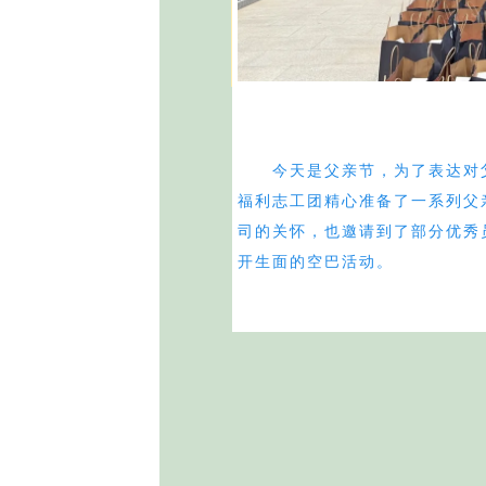
今天是父亲节，为了表达对
福利志工团精心准备了一系列父
司的关怀，也邀请到了部分优秀
开生面的空巴活动。