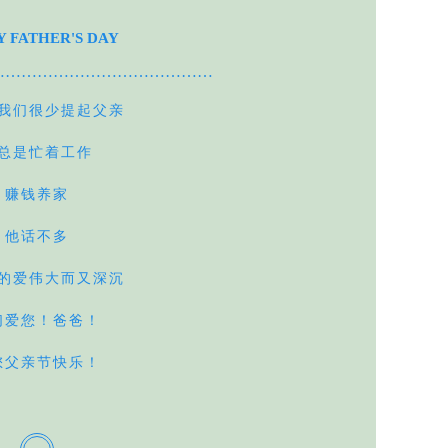
Y FATHER'S DAY
……………………………………
我们很少提起父亲
总是忙着工作
赚钱养家
他话不多
的爱伟大而又深沉
们爱您！爸爸！
您父亲节快乐！