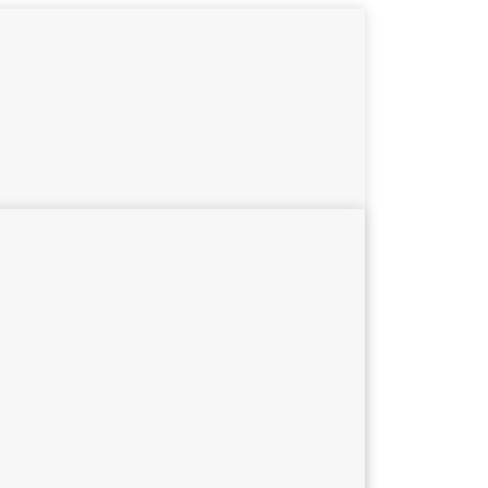
司始创于1995年，迄今已经三十年。