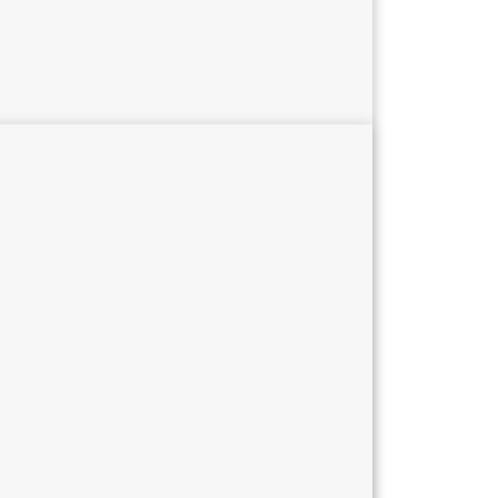
于粥汤、 杂粮产品的研发、生产及销售。
们永恒的追求
。