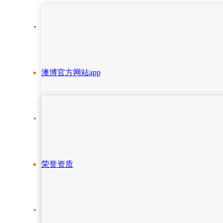
澳博官方网站app
澳博官方网站app
About Us
澳博官方网站app
澳博体育app，位于山东莘县城北工业园区，公
荣誉资质
Product Center