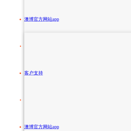
进一步了解
我们秉承"营养一餐、健康一天"的理念，致力
澳博官方网站app
公司概况
澳博官方网站app
进一步了解
澳博官方网站app
客户支持
News
仓库存货
澳博官方网站app
优质的品质，完善的服务，用户满意始终是我