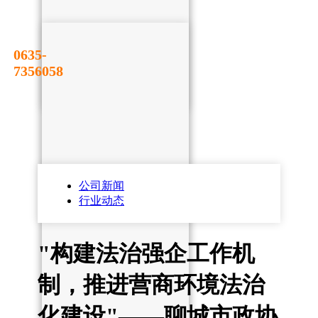
仓库存货
优质的品质，完善的服
0635-
7356058
澳博官方网站
装车发货
原产杂粮
务，用户满意始终是我们
app
永恒的追求
。
公司新闻
行业动态
经典胡辣汤
Contact Us
"构建法治强企工作机
制，推进营商环境法治
澳博体育app真诚期待您的
咨询，期待与您共创辉
谷物代餐粉
化建设"——聊城市政协
进一步了解
煌！