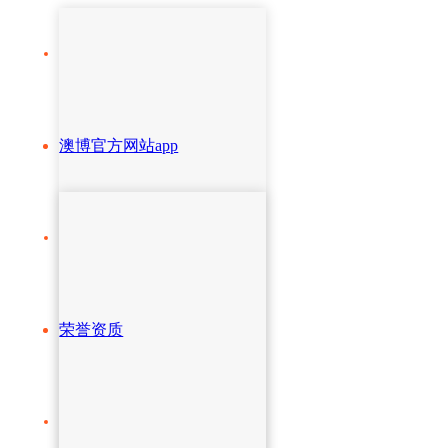
澳博官方网站
澳博官方网站app
app
澳博官方网站
About Us
荣誉资质
app
澳博体育app，位于山东莘
县城北工业园区，公司始
创于1995年，迄今已经三
十年。