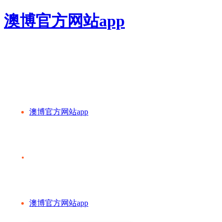
澳博官方网站app
澳博官方网站app
澳博官方网站app