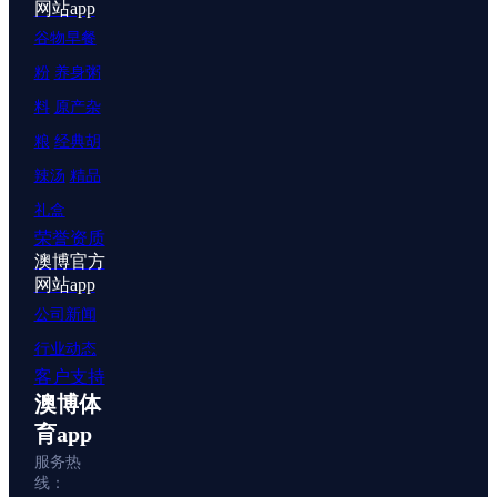
网站app
谷物早餐
粉
养身粥
料
原产杂
粮
经典胡
辣汤
精品
礼盒
荣誉资质
澳博官方
网站app
公司新闻
行业动态
客户支持
澳博体
育app
服务热
线：