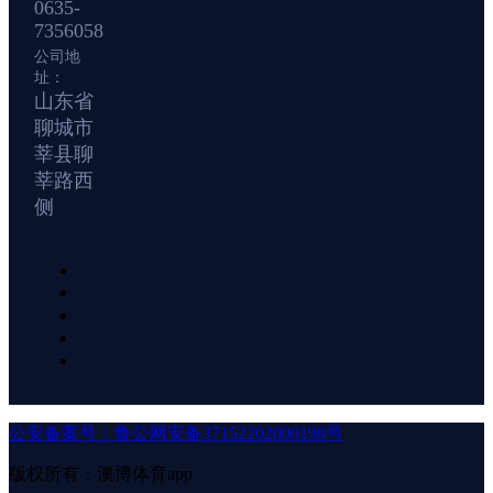
0635-
7356058
公司地
址：
山东省
聊城市
莘县聊
莘路西
侧
公安备案号：鲁公网安备37152202000198号
版权所有：澳博体育app