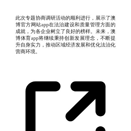
此次专题协商调研活动的顺利进行，展示了澳
博官方网站app在法治建设和质量管理方面的
成就，为各企业树立了良好的榜样。未来，澳
博体育app将继续秉持创新发展理念，不断提
升自身实力，推动区域经济发展和优化法治化
营商环境。